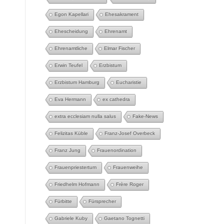
Egon Kapellari
Ehesakrament
Ehescheidung
Ehrenamt
Ehrenamtliche
Elmar Fischer
Erwin Teufel
Erzbistum
Erzbistum Hamburg
Eucharistie
Eva Hermann
ex cathedra
extra ecclesiam nulla salus
Fake-News
Felizitas Küble
Franz-Josef Overbeck
Franz Jung
Frauenordination
Frauenpriestertum
Frauenweihe
Friedhelm Hofmann
Frère Roger
Fürbitte
Fürsprecher
Gabriele Kuby
Gaetano Tognetti