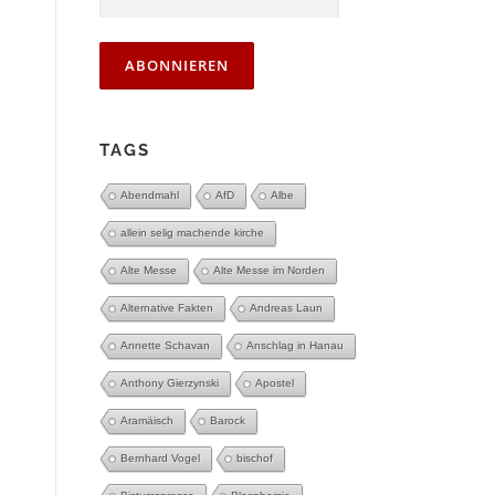
TAGS
Abendmahl
AfD
Albe
allein selig machende kirche
Alte Messe
Alte Messe im Norden
Alternative Fakten
Andreas Laun
Annette Schavan
Anschlag in Hanau
Anthony Gierzynski
Apostel
Aramäisch
Barock
Bernhard Vogel
bischof