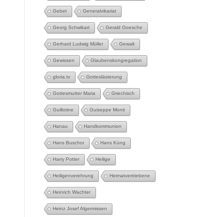
Gebet
Generalvikariat
Georg Schwikart
Gerald Goesche
Gerhard Ludwig Müller
Gewalt
Gewissen
Glaubenskongregation
gloria.tv
Gotteslästerung
Gottesmutter Maria
Griechisch
Guillotine
Guiseppe Monti
Hanau
Handkommunion
Hans Buschor
Hans Küng
Harry Potter
Heilige
Heiligenverehrung
Heimatvertriebene
Heinrich Wachter
Heinz Josef Algermissen