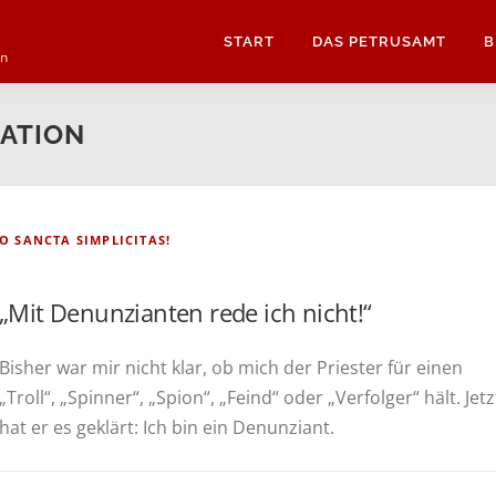
START
DAS PETRUSAMT
B
en
ATION
O SANCTA SIMPLICITAS!
„Mit Denunzianten rede ich nicht!“
Bis­her war mir nicht klar, ob mich der Pries­ter für einen
„Troll“, „Spin­ner“, „Spi­on“, „Feind“ oder „Ver­fol­ger“ hält. Jetz
hat er es geklärt: Ich bin ein Denunziant.