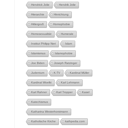
Hendrick Jolie
Hendrik Jolie
Hierarchie
Hinrichtung
Hitlergruß
Homophobie
Homosexualität
Humerale
Institut Philipp Neri
Islam
Islamismus
Islamophobie
Joe Biden
Joseph Ratzinger
Judentum
K-TV
Kardinal Müller
Kardinal Woelki
Karl Lehmann
Karl Rahner
Karl Tropper
Kasel
Katechismus
Katharina Westerhorstmann
Katholische Kirche
kathpedia.com