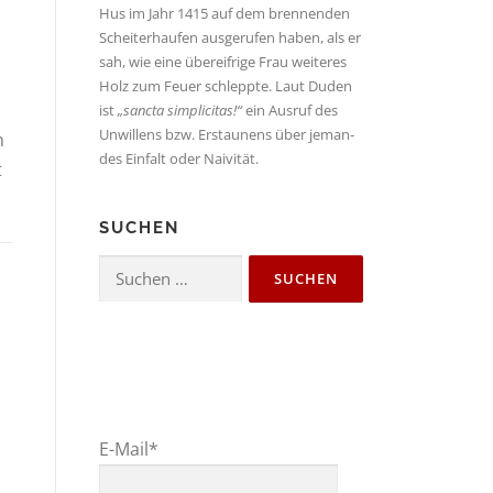
Hus im Jahr 1415 auf dem bren­nen­den
Schei­ter­hau­fen aus­ge­ru­fen haben, als er
sah, wie eine über­eif­ri­ge Frau wei­te­res
Holz zum Feu­er schlepp­te. Laut Duden
ist
„sanc­ta sim­pli­ci­tas!“
ein Aus­ruf des
Unwil­lens bzw. Erstau­nens über jeman­
n
des Ein­falt oder Naivität.
t
SUCHEN
Suche
nach:
E-Mail*