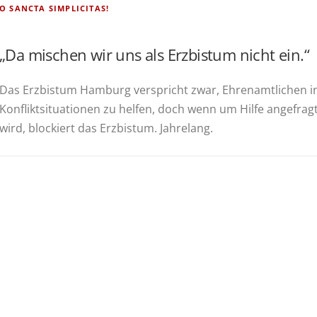
O SANCTA SIMPLICITAS!
„Da mischen wir uns als Erzbistum nicht ein.“
Das Erz­bis­tum Ham­burg ver­spricht zwar, Ehren­amt­li­chen i
Kon­flikt­si­tua­tio­nen zu hel­fen, doch wenn um Hil­fe ange­frag
wird, blo­ckiert das Erz­bis­tum. Jahrelang.