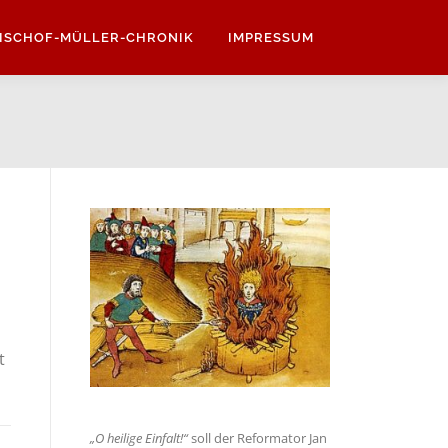
ISCHOF-MÜLLER-CHRONIK
IMPRESSUM
t
„O hei­li­ge Ein­falt!“
soll der Refor­ma­tor Jan