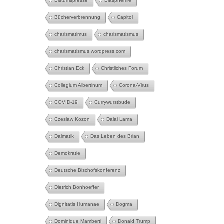
Bistumspresse
Blasphemie
Bücherverbrennung
Capitol
charismatimus
charismatismus
charismatismus.wordpress.com
Christian Eck
Christliches Forum
Collegium Albertinum
Corona-Virus
COVID-19
Currywurstbude
Czeslaw Kozon
Dalai Lama
Dalmatik
Das Leben des Brian
Demokratie
Deutsche Bischofskonferenz
Dietrich Bonhoeffer
Dignitatis Humanae
Dogma
Dominique Mamberti
Donald Trump