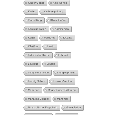
Kinder Gottes
Kind Gottes
Kirche
Kirchenspaltung
Klaus Küng
Klaus Pfeffer
Kommunikation
Kommunion
Konzil
kreuz.net
Kruzifix
KZ-Witze
Latein
Lateinische Kirche
Lehramt
Levitikus
Liturgie
Liturgieinstruktion
Liturgiesprache
Ludwig Schick
Lumen Gentium
Madonna
Magdeburger Erklärung
Mahatma Gandhi
Mahnmal
Marcial Maciel Degollado
Martin Buber