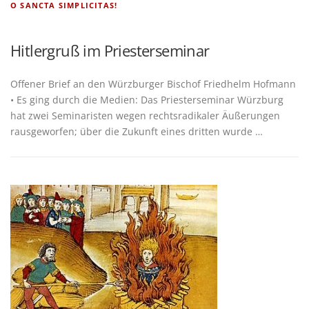
O SANCTA SIMPLICITAS!
Hitlergruß im Priesterseminar
Offe­ner Brief an den Würz­bur­ger Bischof Fried­helm Hof­mann
• Es ging durch die Medi­en: Das Pries­ter­se­mi­nar Würz­burg
hat zwei Semi­na­ris­ten wegen rechts­ra­di­ka­ler Äuße­run­gen
raus­ge­wor­fen; über die Zukunft eines drit­ten wurde …