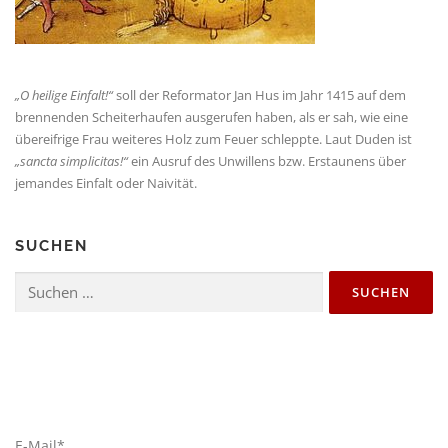
„O hei­li­ge Ein­falt!“
soll der Refor­ma­tor Jan Hus im Jahr 1415 auf dem
bren­nen­den Schei­ter­hau­fen aus­ge­ru­fen haben, als er sah, wie eine
über­eif­ri­ge Frau wei­te­res Holz zum Feu­er schlepp­te. Laut Duden ist
„sanc­ta sim­pli­ci­tas!“
ein Aus­ruf des Unwil­lens bzw. Erstau­nens über
jeman­des Ein­falt oder Naivität.
SUCHEN
Suche
nach:
E-Mail*