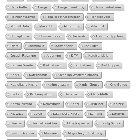
Harry Potter
Heilige
Heiligenverehrung
Heimatvertriebene
Heinrich Wachter
Heinz Josef Algermissen
Hendrick Jolie
Hendrik Jolie
Hierarchie
Hinrichtung
Hitlergruß
Homophobie
Homosexualität
Humerale
Institut Philipp Neri
Islam
Islamismus
Islamophobie
Joe Biden
Joseph Ratzinger
Judentum
K-TV
Kardinal Müller
Kardinal Woelki
Karl Lehmann
Karl Rahner
Karl Tropper
Kasel
Katechismus
Katharina Westerhorstmann
Katholische Kirche
kathpedia.com
Kinder Gottes
Kind Gottes
Kirche
Kirchenspaltung
Klaus Küng
Klaus Pfeffer
Kommunikation
Kommunion
Konzil
kreuz.net
Kruzifix
KZ-Witze
Latein
Lateinische Kirche
Lehramt
Levitikus
Liturgie
Liturgieinstruktion
Liturgiesprache
Ludwig Schick
Lumen Gentium
Madonna
Magdeburger Erklärung