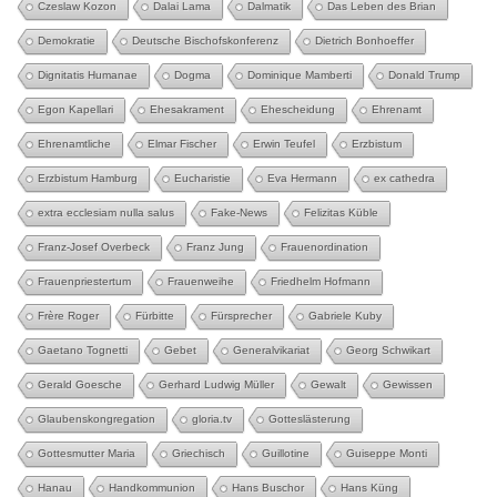
Czeslaw Kozon
Dalai Lama
Dalmatik
Das Leben des Brian
Demokratie
Deutsche Bischofskonferenz
Dietrich Bonhoeffer
Dignitatis Humanae
Dogma
Dominique Mamberti
Donald Trump
Egon Kapellari
Ehesakrament
Ehescheidung
Ehrenamt
Ehrenamtliche
Elmar Fischer
Erwin Teufel
Erzbistum
Erzbistum Hamburg
Eucharistie
Eva Hermann
ex cathedra
extra ecclesiam nulla salus
Fake-News
Felizitas Küble
Franz-Josef Overbeck
Franz Jung
Frauenordination
Frauenpriestertum
Frauenweihe
Friedhelm Hofmann
Frère Roger
Fürbitte
Fürsprecher
Gabriele Kuby
Gaetano Tognetti
Gebet
Generalvikariat
Georg Schwikart
Gerald Goesche
Gerhard Ludwig Müller
Gewalt
Gewissen
Glaubenskongregation
gloria.tv
Gotteslästerung
Gottesmutter Maria
Griechisch
Guillotine
Guiseppe Monti
Hanau
Handkommunion
Hans Buschor
Hans Küng