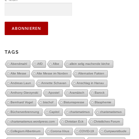
TAGS
Abendmahl
AfD
Albe
allein selig machende kirche
Alte Messe
Alte Messe im Norden
Alternative Fakten
Andreas Laun
Annette Schavan
Anschlag in Hanau
Anthony Gierzynski
Apostel
Aramäisch
Barock
Bernhard Vogel
bischof
Bistumspresse
Blasphemie
Bücherverbrennung
Capitol
charismatimus
charismatismus
charismatismus.wordpress.com
Christian Eck
Christliches Forum
Collegium Albertinum
Corona-Virus
COVID-19
Currywurstbude