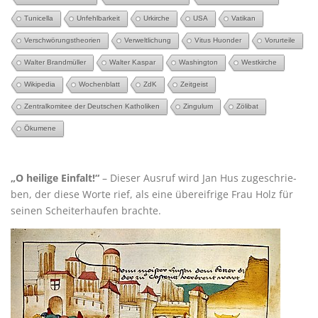
Tunicella
Unfehlbarkeit
Urkirche
USA
Vatikan
Verschwörungstheorien
Verweltlichung
Vitus Huonder
Vorurteile
Walter Brandmüller
Walter Kaspar
Washington
Westkirche
Wikipedia
Wochenblatt
ZdK
Zeitgeist
Zentralkomitee der Deutschen Katholiken
Zingulum
Zölibat
Ökumene
„O hei­li­ge Ein­falt!“
– Die­ser Aus­ruf wird Jan Hus zuge­schrie­
ben, der die­se Wor­te rief, als eine über­eif­ri­ge Frau Holz für
sei­nen Schei­ter­hau­fen brachte.