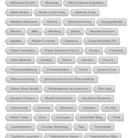
Mahatma Gandhi
Mahnmal
Marcial Maciel Degollado
Martin Buber
Martin Luther King
Matthias Kopp
Matthias Matussek
Medien
Menschenrechte
Messgewänder
Mieders
Mitra
Mobbing
Morde
Mundkommunion
Muslime
Norbert Lammer
Ostkirche
Papst Benedikt XVI
Papst Franziskus
Papst Johannes Paul II.
Paulus
Pektorale
Peter Moskopf
Petition
Pfarrer
Pileolus
Pius IX.
Priesterausbildung
Priesterseminar
Prunk
Quanta Cura
Rahmenordnung
Rahmenordnung für Ehrenamtliche
Rainer Maria Woelki
Redemptionis sacramentum
Reto Nay
Romano Christen
Rudolf Voderholzer
Rückkehr-Ökumene
Sakramente
Schisma
Sklaverei
Soutane
St. Afra
Stefan Oster
Stola
Suchspiel
Synodaler Weg
Taufe
Taufsakrament
Thomas Sternberg
Titel
Todesstrafe
Traditionis custodes
Tridentinische Messe
Tridentinischer Ritus