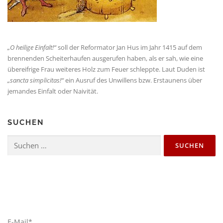
„O hei­li­ge Ein­falt!“
soll der Refor­ma­tor Jan Hus im Jahr 1415 auf dem
bren­nen­den Schei­ter­hau­fen aus­ge­ru­fen haben, als er sah, wie eine
über­eif­ri­ge Frau wei­te­res Holz zum Feu­er schlepp­te. Laut Duden ist
„sanc­ta sim­pli­ci­tas!“
ein Aus­ruf des Unwil­lens bzw. Erstau­nens über
jeman­des Ein­falt oder Naivität.
SUCHEN
Suche
nach:
E-Mail*