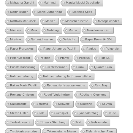
Mahatma Gandhi
Mahnmal
Marcial Maciel Degollado
Martin Buber
Martin Luther King
Matthias Kopp
Matthias Matussek
Medien
Menschenrechte
Messgewänder
Mieders
Mitra
Mobbing
Morde
Mundkommunion
Muslime
Norbert Lammer
Ostkirche
Papst Benedikt XVI
Papst Franziskus
Papst Johannes Paul II.
Paulus
Pektorale
Peter Moskopf
Petition
Pfarrer
Pileolus
Pius IX.
Priesterausbildung
Priesterseminar
Prunk
Quanta Cura
Rahmenordnung
Rahmenordnung für Ehrenamtliche
Rainer Maria Woelki
Redemptionis sacramentum
Reto Nay
Romano Christen
Rudolf Voderholzer
Rückkehr-Ökumene
Sakramente
Schisma
Sklaverei
Soutane
St. Afra
Stefan Oster
Stola
Suchspiel
Synodaler Weg
Taufe
Taufsakrament
Thomas Sternberg
Titel
Todesstrafe
Traditionis custodes
Tridentinische Messe
Tridentinischer Ritus