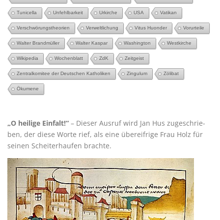
Tunicella
Unfehlbarkeit
Urkirche
USA
Vatikan
Verschwörungstheorien
Verweltlichung
Vitus Huonder
Vorurteile
Walter Brandmüller
Walter Kaspar
Washington
Westkirche
Wikipedia
Wochenblatt
ZdK
Zeitgeist
Zentralkomitee der Deutschen Katholiken
Zingulum
Zölibat
Ökumene
„O hei­li­ge Ein­falt!“
– Die­ser Aus­ruf wird Jan Hus zuge­schrie­
ben, der die­se Wor­te rief, als eine über­eif­ri­ge Frau Holz für
sei­nen Schei­ter­hau­fen brachte.