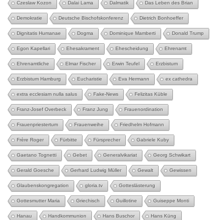
Czeslaw Kozon
Dalai Lama
Dalmatik
Das Leben des Brian
Demokratie
Deutsche Bischofskonferenz
Dietrich Bonhoeffer
Dignitatis Humanae
Dogma
Dominique Mamberti
Donald Trump
Egon Kapellari
Ehesakrament
Ehescheidung
Ehrenamt
Ehrenamtliche
Elmar Fischer
Erwin Teufel
Erzbistum
Erzbistum Hamburg
Eucharistie
Eva Hermann
ex cathedra
extra ecclesiam nulla salus
Fake-News
Felizitas Küble
Franz-Josef Overbeck
Franz Jung
Frauenordination
Frauenpriestertum
Frauenweihe
Friedhelm Hofmann
Frère Roger
Fürbitte
Fürsprecher
Gabriele Kuby
Gaetano Tognetti
Gebet
Generalvikariat
Georg Schwikart
Gerald Goesche
Gerhard Ludwig Müller
Gewalt
Gewissen
Glaubenskongregation
gloria.tv
Gotteslästerung
Gottesmutter Maria
Griechisch
Guillotine
Guiseppe Monti
Hanau
Handkommunion
Hans Buschor
Hans Küng