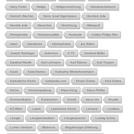
Harry Potter
Heilige
Heiligenverehrung
Heimatvertriebene
Heinrich Wachter
Heinz Josef Algermissen
Hendrick Jolie
Hendrik Jolie
Hierarchie
Hinrichtung
Hitlergruß
Homophobie
Homosexualität
Humerale
Institut Philipp Neri
Islam
Islamismus
Islamophobie
Joe Biden
Joseph Ratzinger
Judentum
K-TV
Kardinal Müller
Kardinal Woelki
Karl Lehmann
Karl Rahner
Karl Tropper
Kasel
Katechismus
Katharina Westerhorstmann
Katholische Kirche
kathpedia.com
Kinder Gottes
Kind Gottes
Kirche
Kirchenspaltung
Klaus Küng
Klaus Pfeffer
Kommunikation
Kommunion
Konzil
kreuz.net
Kruzifix
KZ-Witze
Latein
Lateinische Kirche
Lehramt
Levitikus
Liturgie
Liturgieinstruktion
Liturgiesprache
Ludwig Schick
Lumen Gentium
Madonna
Magdeburger Erklärung