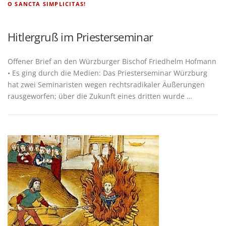
O SANCTA SIMPLICITAS!
Hitlergruß im Priesterseminar
Offe­ner Brief an den Würz­bur­ger Bischof Fried­helm Hof­mann
• Es ging durch die Medi­en: Das Pries­ter­se­mi­nar Würz­burg
hat zwei Semi­na­ris­ten wegen rechts­ra­di­ka­ler Äuße­run­gen
raus­ge­wor­fen; über die Zukunft eines drit­ten wurde …