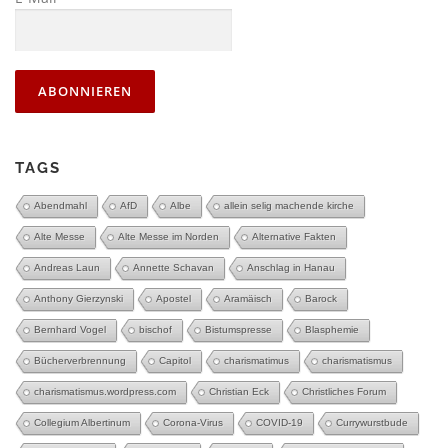
TAGS
Abendmahl
AfD
Albe
allein selig machende kirche
Alte Messe
Alte Messe im Norden
Alternative Fakten
Andreas Laun
Annette Schavan
Anschlag in Hanau
Anthony Gierzynski
Apostel
Aramäisch
Barock
Bernhard Vogel
bischof
Bistumspresse
Blasphemie
Bücherverbrennung
Capitol
charismatimus
charismatismus
charismatismus.wordpress.com
Christian Eck
Christliches Forum
Collegium Albertinum
Corona-Virus
COVID-19
Currywurstbude